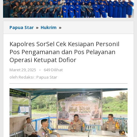
Kapolres
Papua Star
»
Hukrim
»
SorSel
Cek
Kapolres SorSel Cek Kesiapan Personil
Kesiapan
Pos Pengamanan dan Pos Pelayanan
Personil
Operasi Ketupat Dofior
Pos
Pengamanan
oleh
Maret 29, 2025
-
649 Dilihat
dan
Redaksi
oleh
Redaksi : Papua Star
Pos
:
Pelayanan
Papua
Operasi
Star
Ketupat
Dofior