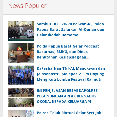
News Populer
Sambut HUT ke-78 Polwan-RI, Polda
Papua Barat Salurkan Al-Qur’an dan
Gelar Ibadah Bersama
Polda Papua Barat Gelar Podcast
Basarnas, BMKG, dan Dinas
Kehutanan Kesiapsiagaan
Menghadapi El.Niño
KaFasharkan TNI-AL Manokwari dan
Jalasenastri, Melepas 2 Tim Dayung
Mengikuti Lomba Festival Raimuti
INI PENJELASAN RESMI KAPOLRES
PEGUNUNGAN ARFAK BERNADUS
OKOKA, KEPADA KELUARGA YI
Polres Teluk Bintuni Gelar Sertijab