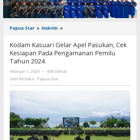
Kodam
Papua Star
»
Hukrim
»
Kasuari
Gelar
Kodam Kasuari Gelar Apel Pasukan, Cek
Apel
Kesiapan Pada Pengamanan Pemilu
Pasukan,
Tahun 2024
Cek
Kesiapan
oleh
Februari 1, 2024
-
606 Dilihat
Pada
Redaksi
oleh
Redaksi : Papua Star
Pengamanan
:
Pemilu
Papua
Tahun
Star
2024