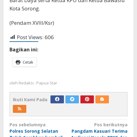
Barat Daya serta Ketua KPU dan Ketua Bawaslu
Kota Sorong.
(Pendam XVIII/Ksr)
Post Views:
606
Bagikan ini:
Cetak
oleh
Redaksi : Papua Star
Ikuti Kami Pada
Navigasi
Pos sebelumnya
Pos berikutnya
Polres Sorong Selatan
Pangdam Kasuari Terima
pos