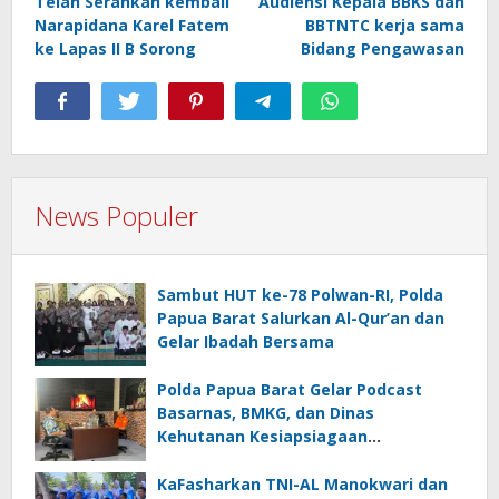
Telah Serahkan kembali
Audiensi Kepala BBKS dan
Narapidana Karel Fatem
BBTNTC kerja sama
ke Lapas II B Sorong
Bidang Pengawasan
News Populer
Sambut HUT ke-78 Polwan-RI, Polda
Papua Barat Salurkan Al-Qur’an dan
Gelar Ibadah Bersama
Polda Papua Barat Gelar Podcast
Basarnas, BMKG, dan Dinas
Kehutanan Kesiapsiagaan
Menghadapi El.Niño
KaFasharkan TNI-AL Manokwari dan