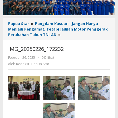
Papua Star
»
Pangdam Kasuari : Jangan Hanya
Menjadi Pengamat, Tetapi Jadilah Motor Penggerak
IMG_20250226_172232
Perubahan Tubuh TNI-AD
»
IMG_20250226_172232
oleh
Februari 26, 2025
-
0 Dilihat
Redaksi
oleh
Redaksi : Papua Star
:
Papua
Star