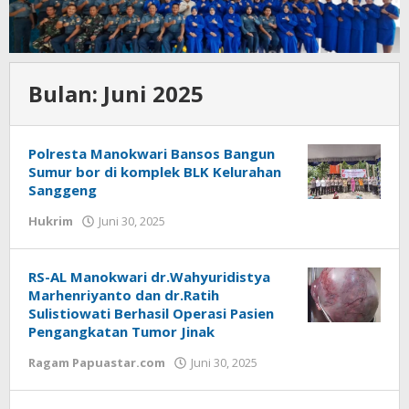
Bulan:
Juni 2025
Polresta Manokwari Bansos Bangun
Sumur bor di komplek BLK Kelurahan
Sanggeng
oleh
Hukrim
Juni 30, 2025
Redaksi
:
Papua
RS-AL Manokwari dr.Wahyuridistya
Star
Marhenriyanto dan dr.Ratih
Sulistiowati Berhasil Operasi Pasien
Pengangkatan Tumor Jinak
oleh
Ragam Papuastar.com
Juni 30, 2025
Redaksi
: