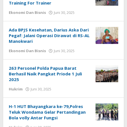
Training For Trainer
oleh
Ekonomi Dan Bisnis
Juni 30, 2025
Redaksi
:
Papua
Ada BPJS Kesehatan, Darius Aska Dari
Star
Pegaf: Jalani Operasi Dirawat di RS-AL
Manokwari
oleh
Ekonomi Dan Bisnis
Juni 30, 2025
Redaksi
:
Papua
263 Personel Polda Papua Barat
Star
Berhasil Naik Pangkat Priode 1 Juli
2025
oleh
Hukrim
Juni 30, 2025
Redaksi
:
Papua
H-1 HUT Bhayangkara ke-79,Polres
Star
Teluk Wondama Gelar Pertandingan
Bola volly Antar Fungsi
oleh