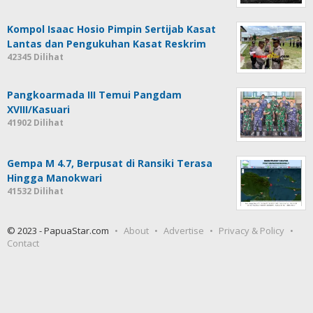
Kompol Isaac Hosio Pimpin Sertijab Kasat
Lantas dan Pengukuhan Kasat Reskrim
42345 Dilihat
Pangkoarmada III Temui Pangdam
XVIII/Kasuari
41902 Dilihat
Gempa M 4.7, Berpusat di Ransiki Terasa
Hingga Manokwari
41532 Dilihat
© 2023 - PapuaStar.com
About
Advertise
Privacy & Policy
Contact
Cari
untuk: