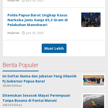
Hukrim
Juni 30, 2025
Redaksi
:
Papua
Polda Papua Barat Ungkap Kasus
Star
Narkoba Jenis Ganja 65,3 Gram di
Pelabuhan Manokwari
oleh
Hukrim
Juni 30, 2025
Redaksi
:
Papua
Muat Lebih
Star
Berita Populer
Ini Daftar Nama dan Jabatan Yang Dilantik
Pj.Gubernur Papua Barat
45380 Dilihat
Ditemukan Sesosok Mayat Perempuan
Tanpa Busana di Pantai Maruni
44534 Dilihat