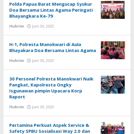
Polda Papua Barat Mengucap Syukur
Doa Bersama Lintas Agama Peringati
Bhayangkara Ke-79
oleh
Hukrim
Juni 30, 2025
Redaksi
:
Papua
H-1, Polresta Manokwari di Aula
Star
Bhayakara Doa Bersama Lintas Agama
oleh
Hukrim
Juni 30, 2025
Redaksi
:
Papua
30 Personel Polresta Manokwari Naik
Star
Pangkat, Kapolresta Ongky
Isgunawan pimpin Upacara Korp
Raport
oleh
Hukrim
Juni 30, 2025
Redaksi
:
Papua
Pertamina Perkuat Aspek Service &
Star
Safety SPBU Sosialisasi Way 2.0 dan