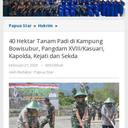
40
Papua Star
»
Hukrim
»
Hektar
Tanam
40 Hektar Tanam Padi di Kampung
Padi
Bowisubur, Pangdam XVIII/Kasuari,
di
Kapolda, Kejati dan Sekda
Kampung
Bowisubur,
oleh
Februari 27, 2025
-
929 Dilihat
Pangdam
Redaksi
oleh
Redaksi : Papua Star
XVIII/Kasuari,
:
Kapolda,
Papua
Kejati
Star
dan
Sekda