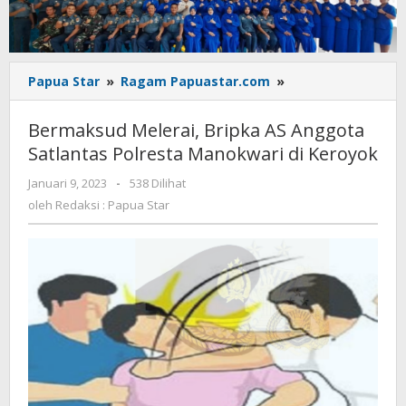
Bermaksud
Papua Star
»
Ragam Papuastar.com
»
Melerai,
Bripka
Bermaksud Melerai, Bripka AS Anggota
AS
Satlantas Polresta Manokwari di Keroyok
Anggota
Satlantas
oleh
Januari 9, 2023
-
538 Dilihat
Polresta
Redaksi
oleh
Redaksi : Papua Star
Manokwari
:
di
Papua
Star
Keroyok