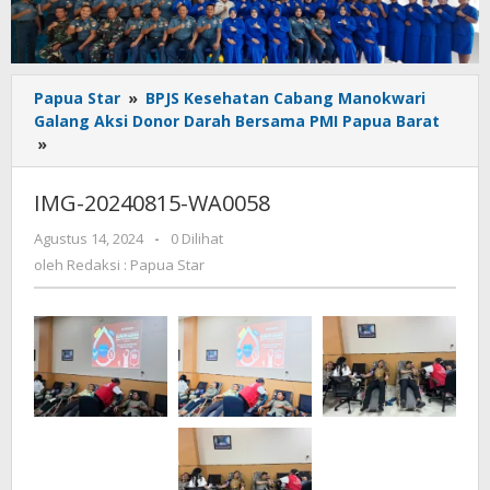
Papua Star
»
BPJS Kesehatan Cabang Manokwari
Galang Aksi Donor Darah Bersama PMI Papua Barat
IMG-
»
20240815-
WA0058
IMG-20240815-WA0058
oleh
Agustus 14, 2024
-
0 Dilihat
Redaksi
oleh
Redaksi : Papua Star
:
Papua
Star