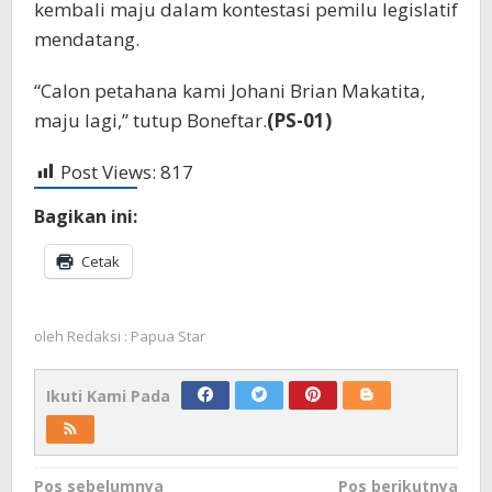
kembali maju dalam kontestasi pemilu legislatif
mendatang.
“Calon petahana kami Johani Brian Makatita,
maju lagi,” tutup Boneftar.
(
PS-01)
Post Views:
817
Bagikan ini:
Cetak
oleh
Redaksi : Papua Star
Ikuti Kami Pada
Navigasi
Pos sebelumnya
Pos berikutnya