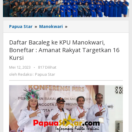
Daftar
Papua Star
»
Manokwari
»
Bacaleg
ke
Daftar Bacaleg ke KPU Manokwari,
KPU
Boneftar : Amanat Rakyat Targetkan 16
Manokwari,
Kursi
Boneftar
:
oleh
Mei 12, 2023
-
817 Dilihat
Amanat
Redaksi
oleh
Redaksi : Papua Star
Rakyat
:
Targetkan
Papua
16
Star
Kursi