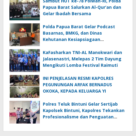
Sambut HUT ke-78 Polwan-RI, Polda
Papua Barat Salurkan Al-Qur’an dan
Gelar Ibadah Bersama
Polda Papua Barat Gelar Podcast
Basarnas, BMKG, dan Dinas
Kehutanan Kesiapsiagaan
Menghadapi El.Niño
KaFasharkan TNI-AL Manokwari dan
Jalasenastri, Melepas 2 Tim Dayung
Mengikuti Lomba Festival Raimuti
INI PENJELASAN RESMI KAPOLRES
PEGUNUNGAN ARFAK BERNADUS
OKOKA, KEPADA KELUARGA YI
Polres Teluk Bintuni Gelar Sertijab
Kapolsek Bintuni, Kapolres Tekankan
Profesionalisme dan Penguatan
Sinergita