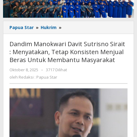
Dandim
Papua Star
»
Hukrim
»
Manokwari
Davit
Dandim Manokwari Davit Sutrisno Sirait
Sutrisno
: Menyatakan, Tetap Konsisten Menjual
Sirait
Beras Untuk Membantu Masyarakat
:
Menyatakan,
oleh
Oktober 8, 2025
-
3717 Dilihat
Tetap
Redaksi
oleh
Redaksi : Papua Star
Konsisten
:
Menjual
Papua
Beras
Star
Untuk
Membantu
Masyarakat