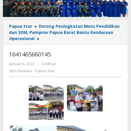
Papua Star
»
Dorong Peningkatan Mutu Pendidikan
dan SDM, Pemprov Papua Barat Bantu Kendaraan
1641465660145
Operasional
»
1641465660145
oleh
Januari 6, 2022
-
0 Dilihat
Redaksi
oleh
Redaksi : Papua Star
:
Papua
Star