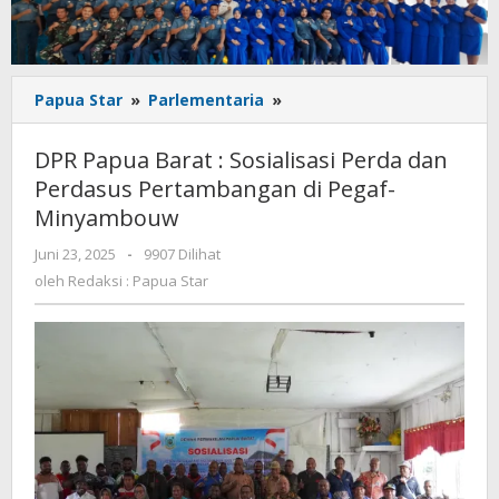
DPR
Papua Star
»
Parlementaria
»
Papua
Barat
DPR Papua Barat : Sosialisasi Perda dan
:
Perdasus Pertambangan di Pegaf-
Sosialisasi
Minyambouw
Perda
dan
oleh
Juni 23, 2025
-
9907 Dilihat
Perdasus
Redaksi
oleh
Redaksi : Papua Star
Pertambangan
:
di
Papua
Pegaf-
Star
Minyambouw