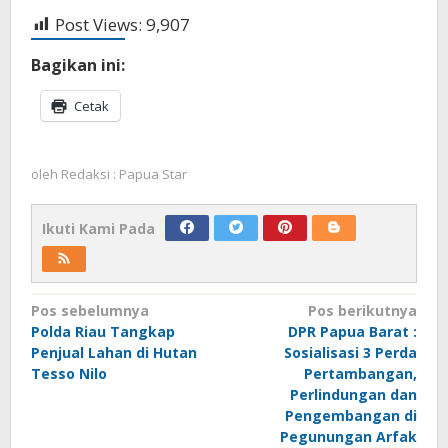
Post Views:
9,907
Bagikan ini:
Cetak
oleh
Redaksi : Papua Star
Ikuti Kami Pada
Navigasi
Pos sebelumnya
Pos berikutnya
Polda Riau Tangkap
DPR Papua Barat :
pos
Penjual Lahan di Hutan
Sosialisasi 3 Perda
Tesso Nilo
Pertambangan,
Perlindungan dan
Pengembangan di
Pegunungan Arfak