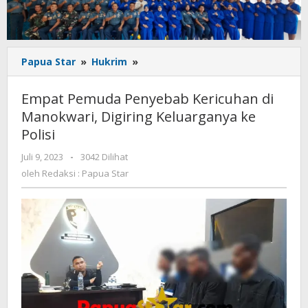
Empat
Papua Star
»
Hukrim
»
Pemuda
Penyebab
Empat Pemuda Penyebab Kericuhan di
Kericuhan
Manokwari, Digiring Keluarganya ke
di
Polisi
Manokwari,
Digiring
oleh
Juli 9, 2023
-
3042 Dilihat
Keluarganya
Redaksi
oleh
Redaksi : Papua Star
ke
:
Polisi
Papua
Star