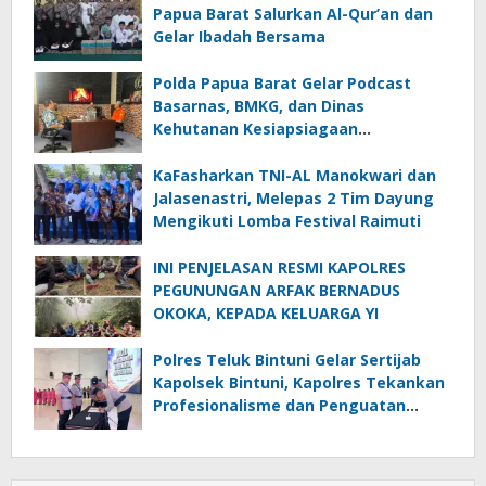
Papua Barat Salurkan Al-Qur’an dan
Gelar Ibadah Bersama
Polda Papua Barat Gelar Podcast
Basarnas, BMKG, dan Dinas
Kehutanan Kesiapsiagaan
Menghadapi El.Niño
KaFasharkan TNI-AL Manokwari dan
Jalasenastri, Melepas 2 Tim Dayung
Mengikuti Lomba Festival Raimuti
INI PENJELASAN RESMI KAPOLRES
PEGUNUNGAN ARFAK BERNADUS
OKOKA, KEPADA KELUARGA YI
Polres Teluk Bintuni Gelar Sertijab
Kapolsek Bintuni, Kapolres Tekankan
Profesionalisme dan Penguatan
Sinergita