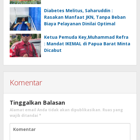
Mikro
Diabetes Melitus, Saharuddin :
Rasakan Manfaat JKN, Tanpa Beban
Biaya Pelayanan Dinilai Optimal
Ketua Pemuda Key,Muhammad Refra
: Mandat IKEMAL di Papua Barat Minta
Dicabut
Komentar
Tinggalkan Balasan
Alamat email Anda tidak akan dipublikasikan.
Ruas yang
wajib ditandai
*