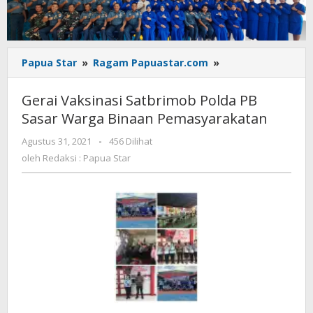
Gerai
Papua Star
»
Ragam Papuastar.com
»
Vaksinasi
Satbrimob
Gerai Vaksinasi Satbrimob Polda PB
Polda
Sasar Warga Binaan Pemasyarakatan
PB
Sasar
oleh
Agustus 31, 2021
-
456 Dilihat
Warga
Redaksi
oleh
Redaksi : Papua Star
Binaan
:
Pemasyarakatan
Papua
Star