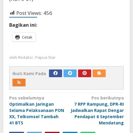
Post Views:
456
Bagikan ini:
Cetak
oleh
Redaksi : Papua Star
Ikuti Kami Pada
Navigasi
Pos sebelumnya
Pos berikutnya
Optimalkan Jaringan
7 RPP Rampung, DPR-RI
pos
Selama Pelaksanaan PON
Jadwalkan Rapat Dengar
XX, Telkomsel Tambah
Pendapat 6 September
41 BTS
Mendatang