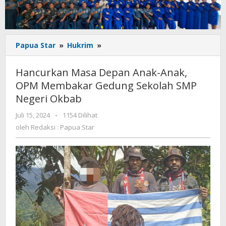
Hancurkan
Papua Star
»
Hukrim
»
Masa
Depan
Hancurkan Masa Depan Anak-Anak,
Anak-
OPM Membakar Gedung Sekolah SMP
Anak,
Negeri Okbab
OPM
Membakar
oleh
Juli 15, 2024
-
1154 Dilihat
Gedung
Redaksi
oleh
Redaksi : Papua Star
Sekolah
:
SMP
Papua
Negeri
Star
Okbab