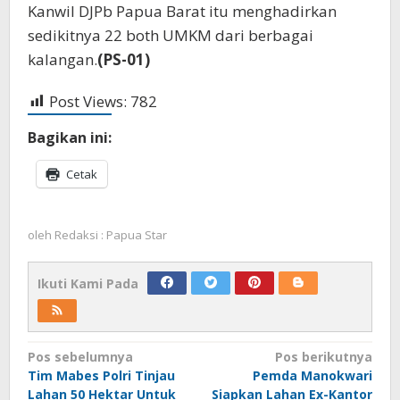
Kanwil DJPb Papua Barat itu menghadirkan
sedikitnya 22 both UMKM dari berbagai
kalangan.
(PS-01)
Post Views:
782
Bagikan ini:
Cetak
oleh
Redaksi : Papua Star
Ikuti Kami Pada
Navigasi
Pos sebelumnya
Pos berikutnya
Tim Mabes Polri Tinjau
Pemda Manokwari
pos
Lahan 50 Hektar Untuk
Siapkan Lahan Ex-Kantor