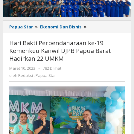
Hari
Papua Star
»
Ekonomi Dan Bisnis
»
Bakti
Perbendaharaan
Hari Bakti Perbendaharaan ke-19
ke-
Kemenkeu Kanwil DJPB Papua Barat
19
Hadirkan 22 UMKM
Kemenkeu
Kanwil
oleh
Maret 10, 2023
-
782 Dilihat
DJPB
Redaksi
oleh
Redaksi : Papua Star
Papua
:
Barat
Papua
Hadirkan
Star
22
UMKM