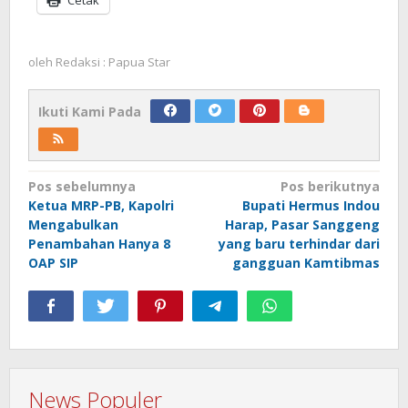
oleh
Redaksi : Papua Star
Ikuti Kami Pada
Navigasi
Pos sebelumnya
Pos berikutnya
Ketua MRP-PB, Kapolri
Bupati Hermus Indou
pos
Mengabulkan
Harap, Pasar Sanggeng
Penambahan Hanya 8
yang baru terhindar dari
OAP SIP
gangguan Kamtibmas
News Populer