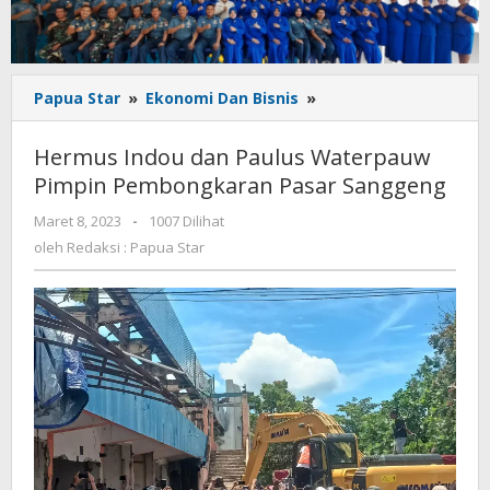
Hermus
Papua Star
»
Ekonomi Dan Bisnis
»
Indou
dan
Hermus Indou dan Paulus Waterpauw
Paulus
Pimpin Pembongkaran Pasar Sanggeng
Waterpauw
Pimpin
oleh
Maret 8, 2023
-
1007 Dilihat
Pembongkaran
Redaksi
oleh
Redaksi : Papua Star
Pasar
:
Sanggeng
Papua
Star