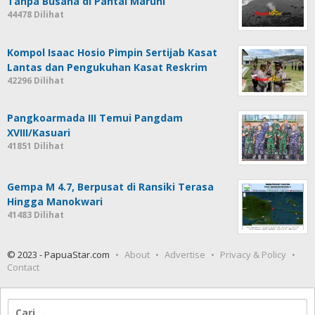
Tanpa Busana di Pantai Maruni
44478 Dilihat
Kompol Isaac Hosio Pimpin Sertijab Kasat
Lantas dan Pengukuhan Kasat Reskrim
42296 Dilihat
Pangkoarmada III Temui Pangdam
XVIII/Kasuari
41851 Dilihat
Gempa M 4.7, Berpusat di Ransiki Terasa
Hingga Manokwari
41483 Dilihat
© 2023 - PapuaStar.com
About
Advertise
Privacy & Policy
Contact
Cari