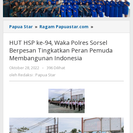
HUT
Papua Star
»
Ragam Papuastar.com
»
HSP
ke-
HUT HSP ke-94, Waka Polres Sorsel
94,
Berpesan Tingkatkan Peran Pemuda
Waka
Membangunan Indonesia
Polres
Sorsel
oleh
Oktober 28, 2022
-
396 Dilihat
Berpesan
Redaksi
oleh
Redaksi : Papua Star
Tingkatkan
:
Peran
Papua
Pemuda
Star
Membangunan
Indonesia