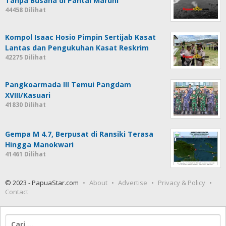
Tanpa Busana di Pantai Maruni
44458 Dilihat
Kompol Isaac Hosio Pimpin Sertijab Kasat
Lantas dan Pengukuhan Kasat Reskrim
42275 Dilihat
Pangkoarmada III Temui Pangdam
XVIII/Kasuari
41830 Dilihat
Gempa M 4.7, Berpusat di Ransiki Terasa
Hingga Manokwari
41461 Dilihat
© 2023 - PapuaStar.com
About
Advertise
Privacy & Policy
Contact
Cari