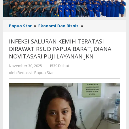
INFEKSI
Papua Star
»
Ekonomi Dan Bisnis
»
SALURAN
KEMIH
INFEKSI SALURAN KEMIH TERATASI
TERATASI
DIRAWAT RSUD PAPUA BARAT, DIANA
DIRAWAT
NOVITASARI PUJI LAYANAN JKN
RSUD
PAPUA
oleh
November 30, 2025
-
1539 Dilihat
BARAT,
Redaksi
oleh
Redaksi : Papua Star
DIANA
:
NOVITASARI
Papua
PUJI
Star
LAYANAN
JKN