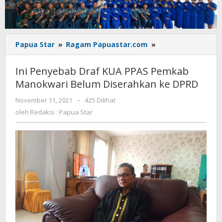
Ini
Papua Star
»
Ragam Papuastar.com
»
Penyebab
Draf
Ini Penyebab Draf KUA PPAS Pemkab
KUA
Manokwari Belum Diserahkan ke DPRD
PPAS
Pemkab
oleh
November 11, 2021
-
425 Dilihat
Manokwari
Redaksi
oleh
Redaksi : Papua Star
Belum
:
Diserahkan
Papua
Star
ke
DPRD