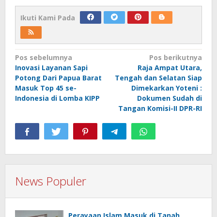
Ikuti Kami Pada
Navigasi
Pos sebelumnya
Pos berikutnya
Inovasi Layanan Sapi
Raja Ampat Utara,
pos
Potong Dari Papua Barat
Tengah dan Selatan Siap
Masuk Top 45 se-
Dimekarkan Yoteni :
Indonesia di Lomba KIPP
Dokumen Sudah di
Tangan Komisi-II DPR-RI
News Populer
Perayaan Islam Masuk di Tanah