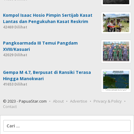
Kompol Isaac Hosio Pimpin Sertijab Kasat
Lantas dan Pengukuhan Kasat Reskrim
42469 Dilihat
Pangkoarmada III Temui Pangdam
XVIII/Kasuari
42029 Dilihat
Gempa M 4.7, Berpusat di Ransiki Terasa
Hingga Manokwari
41653 Dilihat
© 2023 - PapuaStar.com
About
Advertise
Privacy & Policy
Contact
Cari
untuk: