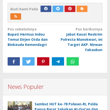
Ikuti Kami Pada
Navigasi
Pos sebelumnya
Pos berikutnya
Bupati Hermus Indou
Jabat Kasat Reskrim
pos
Temui Dirjen Otda dan
Polresta Manokwari, ini
Binkeuda Kemendagri
Target AKP. Nirwan
Fakaubun
News Populer
Sambut HUT ke-78 Polwan-RI, Polda
Papua Barat Salurkan Al-Qur’an dan