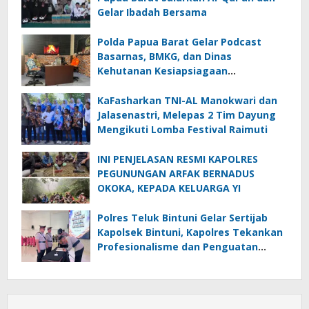
Gelar Ibadah Bersama
Polda Papua Barat Gelar Podcast
Basarnas, BMKG, dan Dinas
Kehutanan Kesiapsiagaan
Menghadapi El.Niño
KaFasharkan TNI-AL Manokwari dan
Jalasenastri, Melepas 2 Tim Dayung
Mengikuti Lomba Festival Raimuti
INI PENJELASAN RESMI KAPOLRES
PEGUNUNGAN ARFAK BERNADUS
OKOKA, KEPADA KELUARGA YI
Polres Teluk Bintuni Gelar Sertijab
Kapolsek Bintuni, Kapolres Tekankan
Profesionalisme dan Penguatan
Sinergita