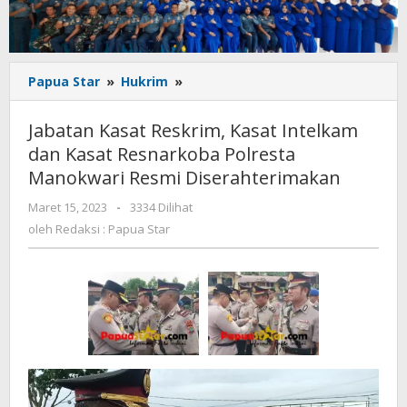
Jabatan
Papua Star
»
Hukrim
»
Kasat
Reskrim,
Jabatan Kasat Reskrim, Kasat Intelkam
Kasat
dan Kasat Resnarkoba Polresta
Intelkam
Manokwari Resmi Diserahterimakan
dan
Kasat
oleh
Maret 15, 2023
-
3334 Dilihat
Resnarkoba
Redaksi
oleh
Redaksi : Papua Star
Polresta
:
Manokwari
Papua
Resmi
Star
Diserahterimakan