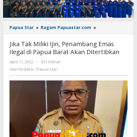
Jika
Papua Star
»
Ragam Papuastar.com
»
Tak
Miliki
Jika Tak Miliki Ijin, Penambang Emas
Ijin,
Ilegal di Papua Barat Akan Ditertibkan
Penambang
Emas
oleh
April 11, 2022
-
631 Dilihat
Ilegal
Redaksi
oleh
Redaksi : Papua Star
di
:
Papua
Papua
Star
Barat
Akan
Ditertibkan