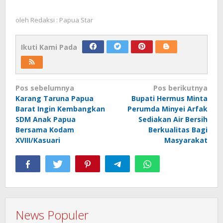
oleh
Redaksi : Papua Star
Ikuti Kami Pada
Navigasi
Pos sebelumnya
Pos berikutnya
Karang Taruna Papua
Bupati Hermus Minta
pos
Barat Ingin Kembangkan
Perumda Minyei Arfak
SDM Anak Papua
Sediakan Air Bersih
Bersama Kodam
Berkualitas Bagi
XVIII/Kasuari
Masyarakat
News Populer