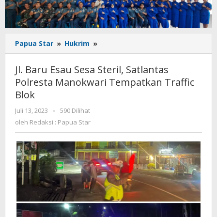
Jl.
Papua Star
»
Hukrim
»
Baru
Esau
Jl. Baru Esau Sesa Steril, Satlantas
Sesa
Polresta Manokwari Tempatkan Traffic
Steril,
Blok
Satlantas
Polresta
oleh
Juli 13, 2023
-
590 Dilihat
Manokwari
Redaksi
oleh
Redaksi : Papua Star
Tempatkan
:
Traffic
Papua
Blok
Star