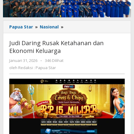
Judi
Papua Star
»
Nasional
»
Daring
Rusak
Judi Daring Rusak Ketahanan dan
Ketahanan
Ekonomi Keluarga
dan
Ekonomi
oleh
Januari 31, 2026
-
346 Dilihat
Keluarga
Redaksi
oleh
Redaksi : Papua Star
:
Papua
Star