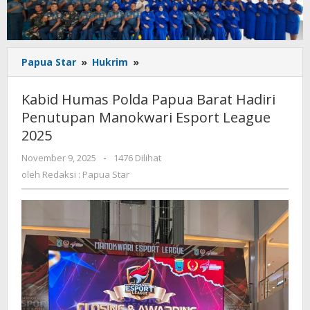
Kabid
Papua Star
»
Hukrim
»
Humas
Polda
Kabid Humas Polda Papua Barat Hadiri
Papua
Penutupan Manokwari Esport League
Barat
2025
Hadiri
Penutupan
oleh
November 9, 2025
-
1476 Dilihat
Manokwari
Redaksi
oleh
Redaksi : Papua Star
Esport
:
League
Papua
2025
Star