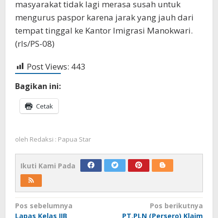
masyarakat tidak lagi merasa susah untuk
mengurus paspor karena jarak yang jauh dari
tempat tinggal ke Kantor Imigrasi Manokwari.
(rls/PS-08)
Post Views:
443
Bagikan ini:
Cetak
oleh
Redaksi : Papua Star
Ikuti Kami Pada
Navigasi
Pos sebelumnya
Pos berikutnya
Lapas Kelas IIB
PT.PLN (Persero) Klaim