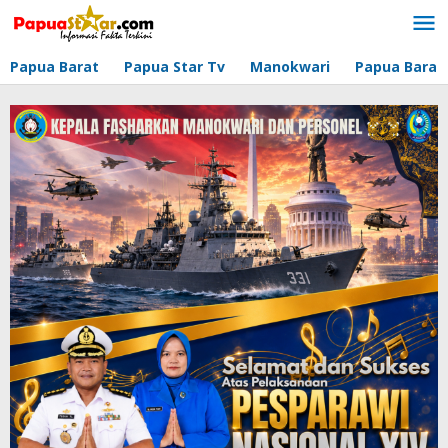
Lewati
ke
konten
Papua Barat
Papua Star Tv
Manokwari
Papua Barat