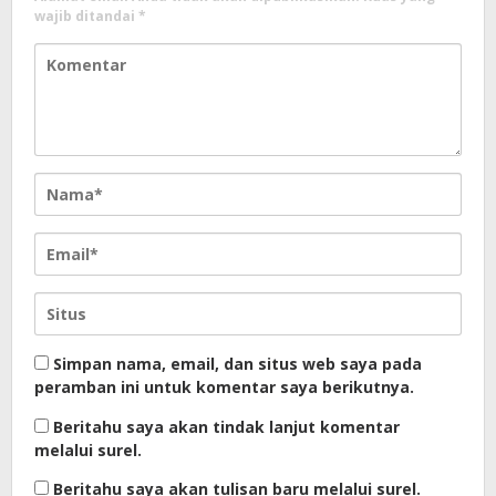
wajib ditandai
*
Simpan nama, email, dan situs web saya pada
peramban ini untuk komentar saya berikutnya.
Beritahu saya akan tindak lanjut komentar
melalui surel.
Beritahu saya akan tulisan baru melalui surel.