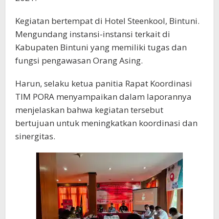
Kegiatan bertempat di Hotel Steenkool, Bintuni.
Mengundang instansi-instansi terkait di
Kabupaten Bintuni yang memiliki tugas dan
fungsi pengawasan Orang Asing.
Harun, selaku ketua panitia Rapat Koordinasi
TIM PORA menyampaikan dalam laporannya
menjelaskan bahwa kegiatan tersebut
bertujuan untuk meningkatkan koordinasi dan
sinergitas.