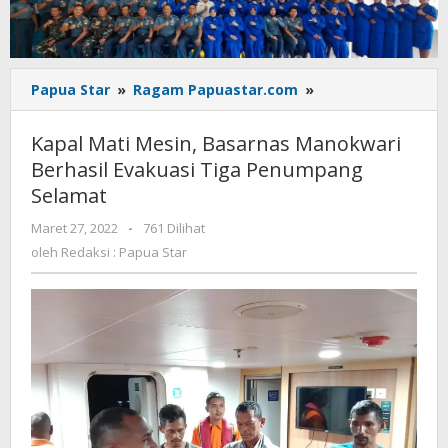
Kapal
Papua Star
»
Ragam Papuastar.com
»
Mati
Mesin,
Kapal Mati Mesin, Basarnas Manokwari
Basarnas
Berhasil Evakuasi Tiga Penumpang
Manokwari
Selamat
Berhasil
Evakuasi
oleh
Maret 27, 2022
-
761 Dilihat
Tiga
Redaksi
oleh
Redaksi : Papua Star
Penumpang
:
Selamat
Papua
Star