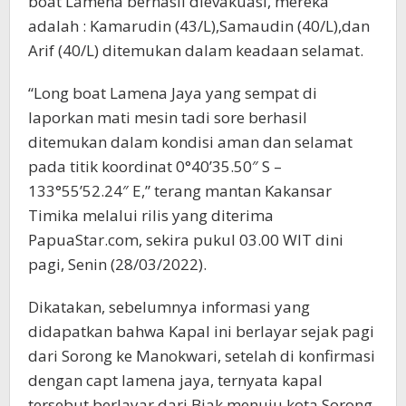
boat Lamena berhasil dievakuasi, mereka
adalah : Kamarudin (43/L),Samaudin (40/L),dan
Arif (40/L) ditemukan dalam keadaan selamat.
“Long boat Lamena Jaya yang sempat di
laporkan mati mesin tadi sore berhasil
ditemukan dalam kondisi aman dan selamat
pada titik koordinat 0°40’35.50″ S –
133°55’52.24″ E,” terang mantan Kakansar
Timika melalui rilis yang diterima
PapuaStar.com, sekira pukul 03.00 WIT dini
pagi, Senin (28/03/2022).
Dikatakan, sebelumnya informasi yang
didapatkan bahwa Kapal ini berlayar sejak pagi
dari Sorong ke Manokwari, setelah di konfirmasi
dengan capt lamena jaya, ternyata kapal
tersebut berlayar dari Biak menuju kota Sorong.