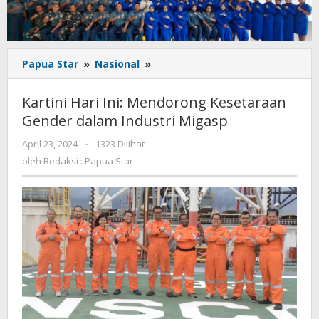
Kartini
Papua Star
»
Nasional
»
Hari
Ini:
Kartini Hari Ini: Mendorong Kesetaraan
Mendorong
Gender dalam Industri Migasp
Kesetaraan
Gender
oleh
April 23, 2024
-
1323 Dilihat
dalam
Redaksi
oleh
Redaksi : Papua Star
Industri
:
Migasp
Papua
Star