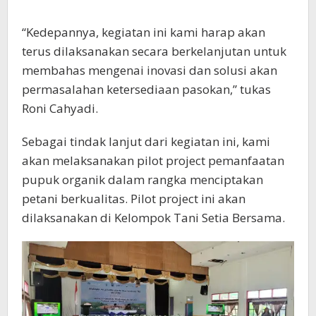
“Saya berharap pilot project yang akan kami
lakukan dapat direplikasi atau ditiru oleh
kelompok tani lain sehingga dampak dari
pemanfaatan pengetahuan ini lebih terasa. Mari
kita jadikan momentum ini sebagai awal yang
baik dalam mengatasi tantangan inflasi pangan
dan menuju masa depan yang lebih cerah,”
pungkas Roni Cahyadi.(PS-08)