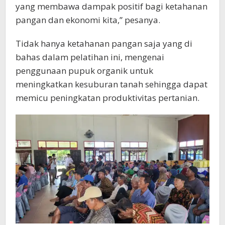
“Kedepannya, kegiatan ini kami harap akan
terus dilaksanakan secara berkelanjutan untuk
membahas mengenai inovasi dan solusi akan
permasalahan ketersediaan pasokan,” tukas
Roni Cahyadi.
Sebagai tindak lanjut dari kegiatan ini, kami
akan melaksanakan pilot project pemanfaatan
pupuk organik dalam rangka menciptakan
petani berkualitas. Pilot project ini akan
dilaksanakan di Kelompok Tani Setia Bersama.