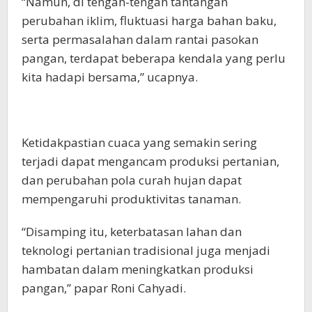
hambatan dalam meningkatkan produksi
pangan,” papar Roni Cahyadi.
Dalam berbagai tantangan inilah terletak
peluang bagi kita untuk mencari solusi inovatif
dan berkelanjutan.
“Pelatihan Usaha Tani Berkualitas (PETATAS),
Bank Indonesia Perwakilan Papua Barat telah
mengambil langkah awal yang kuat untuk
menghadapi permasalahan tersebut,” ujarnya.
Pelatihan untuk peningkatan pengetahuan,
keterampilan dan akses terhadap teknologi
modern, para petani dan pelaku usaha tani
akan mampu mengoptimalkan produksi