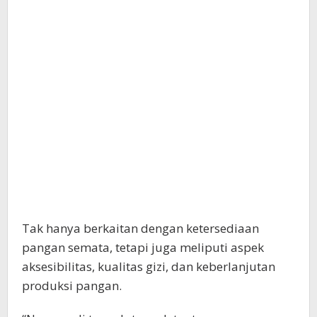
aksesibilitas, kualitas gizi, dan keberlanjutan
produksi pangan.
“Namun, di tengah-tengah tantangan
perubahan iklim, fluktuasi harga bahan baku,
serta permasalahan dalam rantai pasokan
pangan, terdapat beberapa kendala yang perlu
kita hadapi bersama,” ucapnya.
Ketidakpastian cuaca yang semakin sering
terjadi dapat mengancam produksi pertanian,
dan perubahan pola curah hujan dapat
mempengaruhi produktivitas tanaman.
“Disamping itu, keterbatasan lahan dan
teknologi pertanian tradisional juga menjadi