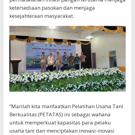
Berkualitas (PETATAS) ini sebagai wahana
untuk memperkuat kapasitas para pelaku
usaha tani dan menciptakan inovasi-inovasi
yang membawa dampak positif bagi ketahanan
pangan dan ekonomi kita,” pesanya.
Tidak hanya ketahanan pangan saja yang di
bahas dalam pelatihan ini, mengenai
penggunaan pupuk organik untuk
meningkatkan kesuburan tanah sehingga dapat
memicu peningkatan produktivitas pertanian.