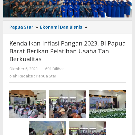
Kendalikan
Papua Star
»
Ekonomi Dan Bisnis
»
Inflasi
Pangan
Kendalikan Inflasi Pangan 2023, BI Papua
2023,
Barat Berikan Pelatihan Usaha Tani
BI
Berkualitas
Papua
Barat
oleh
Oktober 6, 2023
-
691 Dilihat
Berikan
Redaksi
oleh
Redaksi : Papua Star
Pelatihan
:
Usaha
Papua
Tani
Star
Berkualitas