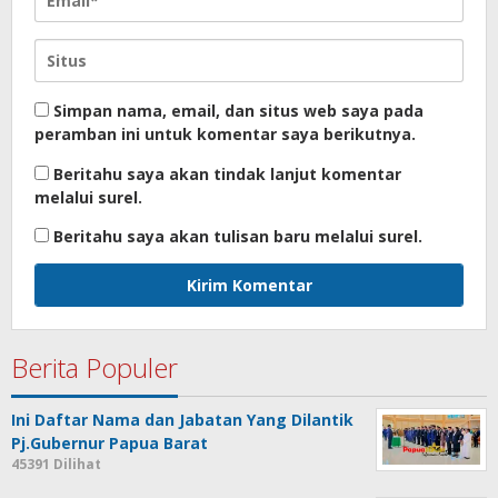
Ini Daftar Nama dan Jabatan Yang Dilantik
Pj.Gubernur Papua Barat
45391 Dilihat
Ditemukan Sesosok Mayat Perempuan
Tanpa Busana di Pantai Maruni
44545 Dilihat
Kompol Isaac Hosio Pimpin Sertijab Kasat
Lantas dan Pengukuhan Kasat Reskrim
42357 Dilihat
Pangkoarmada III Temui Pangdam
XVIII/Kasuari
41914 Dilihat
Gempa M 4.7, Berpusat di Ransiki Terasa
Hingga Manokwari
41544 Dilihat