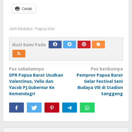
News Populer
NADI JKN, Solusi Menjaga Keaktifan
Peserta JKN
Pertamina Bersinergi Bersama DPR RI
dan Pemerintah Daerah Pastikan
Akses Energi di Bintuni
Langkah Nyata Gubernur Dominggus
Dalam Reaktivasi Kepesertaan JKN
Bagi Penduduk Papua Barat
Dirujuk Ke RSUD Elia Waran, Piolen
Sayori: Rasakan Manfaat JKN, Sakit