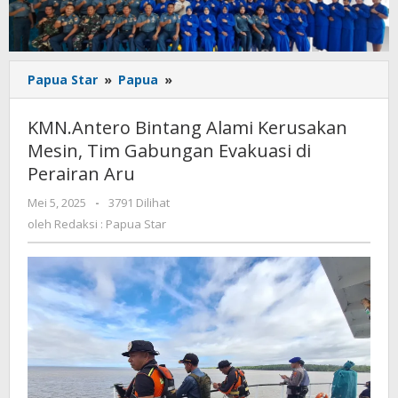
KMN.Antero
Papua Star
»
Papua
»
Bintang
Alami
KMN.Antero Bintang Alami Kerusakan
Kerusakan
Mesin, Tim Gabungan Evakuasi di
Mesin,
Perairan Aru
Tim
Gabungan
oleh
Mei 5, 2025
-
3791 Dilihat
Evakuasi
Redaksi
oleh
Redaksi : Papua Star
di
:
Perairan
Papua
Aru
Star