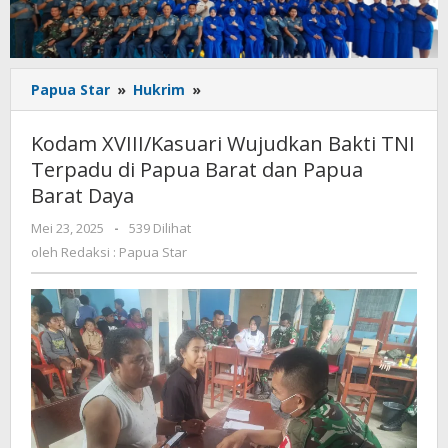
Kodam
Papua Star
»
Hukrim
»
XVIII/Kasuari
Wujudkan
Kodam XVIII/Kasuari Wujudkan Bakti TNI
Bakti
Terpadu di Papua Barat dan Papua
TNI
Barat Daya
Terpadu
di
oleh
Mei 23, 2025
-
539 Dilihat
Papua
Redaksi
oleh
Redaksi : Papua Star
Barat
:
dan
Papua
Papua
Star
Barat
Daya