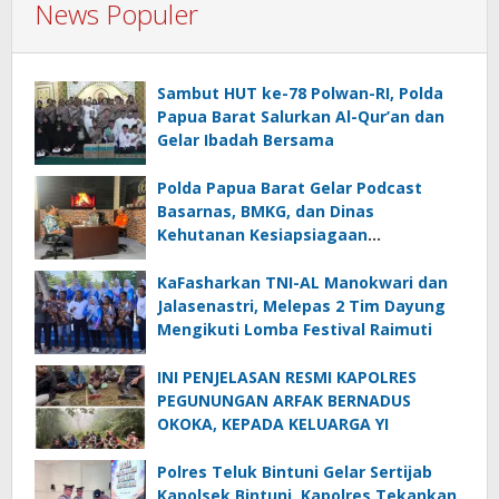
News Populer
Sambut HUT ke-78 Polwan-RI, Polda
Papua Barat Salurkan Al-Qur’an dan
Gelar Ibadah Bersama
Polda Papua Barat Gelar Podcast
Basarnas, BMKG, dan Dinas
Kehutanan Kesiapsiagaan
Menghadapi El.Niño
KaFasharkan TNI-AL Manokwari dan
Jalasenastri, Melepas 2 Tim Dayung
Mengikuti Lomba Festival Raimuti
INI PENJELASAN RESMI KAPOLRES
PEGUNUNGAN ARFAK BERNADUS
OKOKA, KEPADA KELUARGA YI
Polres Teluk Bintuni Gelar Sertijab
Kapolsek Bintuni, Kapolres Tekankan