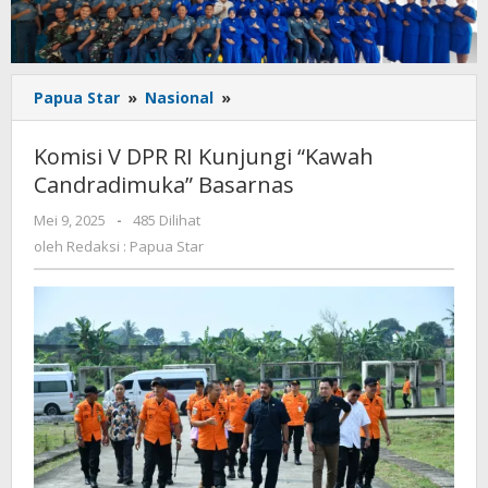
Komisi
Papua Star
»
Nasional
»
V
DPR
Komisi V DPR RI Kunjungi “Kawah
RI
Candradimuka” Basarnas
Kunjungi
“Kawah
oleh
Mei 9, 2025
-
485 Dilihat
Candradimuka”
Redaksi
oleh
Redaksi : Papua Star
Basarnas
:
Papua
Star