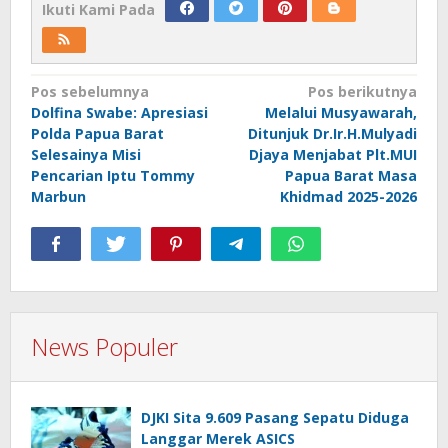
Ikuti Kami Pada
Navigasi
Pos sebelumnya
Pos berikutnya
Dolfina Swabe: Apresiasi
Melalui Musyawarah,
pos
Polda Papua Barat
Ditunjuk Dr.Ir.H.Mulyadi
Selesainya Misi
Djaya Menjabat Plt.MUI
Pencarian Iptu Tommy
Papua Barat Masa
Marbun
Khidmad 2025-2026
News Populer
DJKI Sita 9.609 Pasang Sepatu Diduga
Langgar Merek ASICS