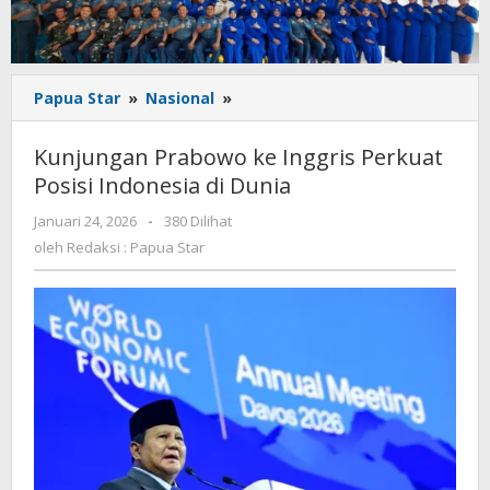
Kunjungan
Papua Star
»
Nasional
»
Prabowo
ke
Kunjungan Prabowo ke Inggris Perkuat
Inggris
Posisi Indonesia di Dunia
Perkuat
Posisi
oleh
Januari 24, 2026
-
380 Dilihat
Indonesia
Redaksi
oleh
Redaksi : Papua Star
di
:
Dunia
Papua
Star