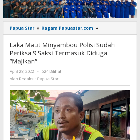
Laka
Papua Star
»
Ragam Papuastar.com
»
Maut
Minyambou
Laka Maut Minyambou Polisi Sudah
Polisi
Periksa 9 Saksi Termasuk Diduga
Sudah
“Majikan”
Periksa
9
oleh
April 28, 2022
-
524 Dilihat
Saksi
Redaksi
oleh
Redaksi : Papua Star
Termasuk
:
Diduga
Papua
"Majikan"
Star