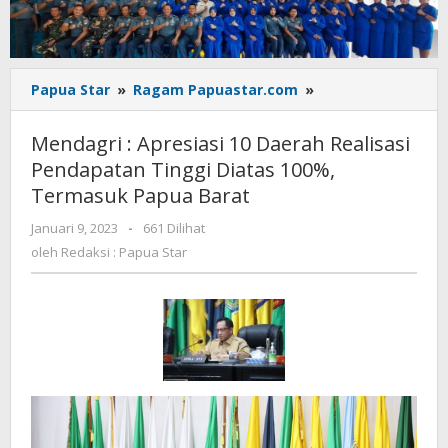
Mendagri
Papua Star
»
Ragam Papuastar.com
»
:
Apresiasi
Mendagri : Apresiasi 10 Daerah Realisasi
10
Pendapatan Tinggi Diatas 100%,
Daerah
Termasuk Papua Barat
Realisasi
Pendapatan
oleh
Januari 9, 2023
-
661 Dilihat
Tinggi
Redaksi
oleh
Redaksi : Papua Star
Diatas
:
100%,
Papua
Termasuk
Star
Papua
Barat