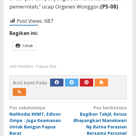
pemerintah,” ucap Orgenes Wonggor
.(PS-08)
Post Views:
687
Bagikan ini:
Cetak
oleh
Redaksi : Papua Star
Ikuti Kami Pada
Navigasi
Pos sebelumnya
Pos berikutnya
Nahkodai KKMT, Edison
Bagikan Takjil, Ketua
pos
Ompe : Jaga Keamanan
Bhayangkari Manokwari
Untuk Bangun Papua
Ny.Ratna Parasian
Barat
Bersama Personel