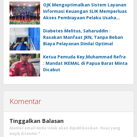
OJK Mengoptimalkan Sistem Layanan
Informasi Keuangan SLIK Memperluas
Akses Pembiayaan Pelaku Usaha
Mikro
Diabetes Melitus, Saharuddin :
Rasakan Manfaat JKN, Tanpa Beban
Biaya Pelayanan Dinilai Optimal
Ketua Pemuda Key,Muhammad Refra
: Mandat IKEMAL di Papua Barat Minta
Dicabut
Komentar
Tinggalkan Balasan
Alamat email Anda tidak akan dipublikasikan.
Ruas yang
wajib ditandai
*