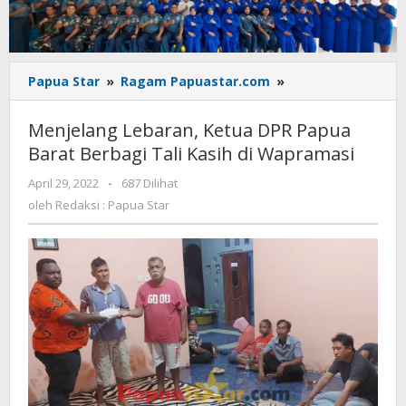
Menjelang
Papua Star
»
Ragam Papuastar.com
»
Lebaran,
Ketua
Menjelang Lebaran, Ketua DPR Papua
DPR
Barat Berbagi Tali Kasih di Wapramasi
Papua
Barat
oleh
April 29, 2022
-
687 Dilihat
Berbagi
Redaksi
oleh
Redaksi : Papua Star
Tali
:
Kasih
Papua
Star
di
Wapramasi