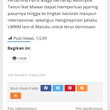
Pertamina Patra Niaga berharap Kelompok
Tenun Ikat Mawar dapat memperluas jejaring
pasarnya hingga ke tingkat nasional maupun
internasional, sekaligus menginspirasi pelaku
UMKM lain di Maluku untuk terus berinovasi.
Post Views:
1,539
Bagikan ini:
Cetak
oleh
Redaksi : Papua Star
Ikuti Kami Pada
Navigasi
Pos sebelumnya
Pos berikutnya