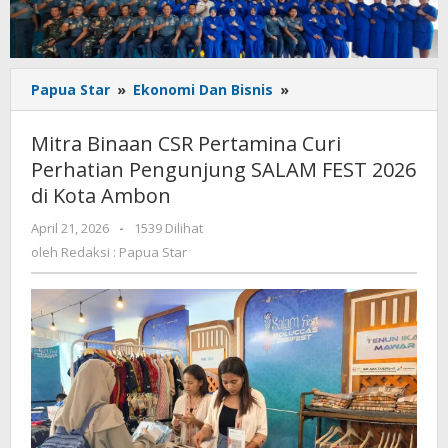
Mitra
Papua Star
»
Ekonomi Dan Bisnis
»
Binaan
CSR
Mitra Binaan CSR Pertamina Curi
Pertamina
Perhatian Pengunjung SALAM FEST 2026
Curi
di Kota Ambon
Perhatian
Pengunjung
oleh
April 21, 2026
-
1539 Dilihat
SALAM
Redaksi
oleh
Redaksi : Papua Star
FEST
:
2026
Papua
di
Star
Kota
Ambon