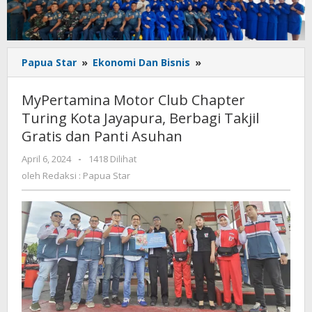
MyPertamina
Papua Star
»
Ekonomi Dan Bisnis
»
Motor
Club
MyPertamina Motor Club Chapter
Chapter
Turing Kota Jayapura, Berbagi Takjil
Turing
Gratis dan Panti Asuhan
Kota
Jayapura,
oleh
April 6, 2024
-
1418 Dilihat
Berbagi
Redaksi
oleh
Redaksi : Papua Star
Takjil
:
Gratis
Papua
dan
Star
Panti
Asuhan