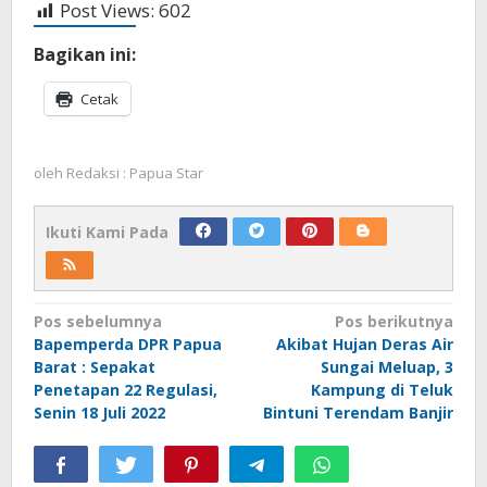
Post Views:
602
Bagikan ini:
Cetak
oleh
Redaksi : Papua Star
Ikuti Kami Pada
Navigasi
Pos sebelumnya
Pos berikutnya
Bapemperda DPR Papua
Akibat Hujan Deras Air
pos
Barat : Sepakat
Sungai Meluap, 3
Penetapan 22 Regulasi,
Kampung di Teluk
Senin 18 Juli 2022
Bintuni Terendam Banjir