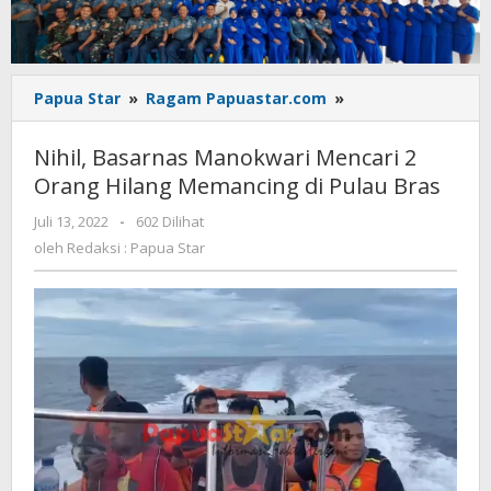
Nihil,
Papua Star
»
Ragam Papuastar.com
»
Basarnas
Manokwari
Nihil, Basarnas Manokwari Mencari 2
Mencari
Orang Hilang Memancing di Pulau Bras
2
Orang
oleh
Juli 13, 2022
-
602 Dilihat
Hilang
Redaksi
oleh
Redaksi : Papua Star
Memancing
:
di
Papua
Star
Pulau
Bras