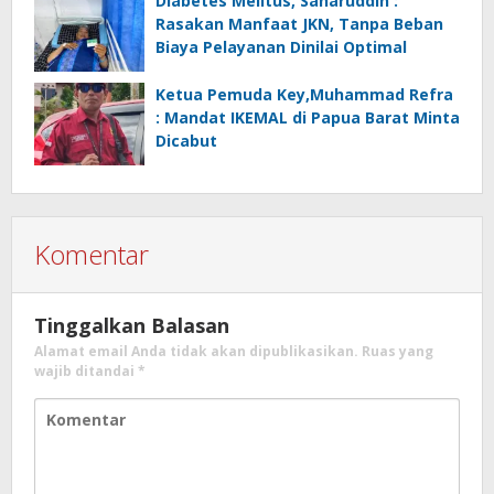
Diabetes Melitus, Saharuddin :
Rasakan Manfaat JKN, Tanpa Beban
Biaya Pelayanan Dinilai Optimal
Ketua Pemuda Key,Muhammad Refra
: Mandat IKEMAL di Papua Barat Minta
Dicabut
Komentar
Tinggalkan Balasan
Alamat email Anda tidak akan dipublikasikan.
Ruas yang
wajib ditandai
*