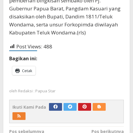
pemberian bingkisan sembako oleh Pj.
Gubernur Papua Barat, Pangdam Kasuari yang
disaksikan oleh Bupati, Dandim 1811/Teluk
Wondama, serta unsur Forkopimda diwilayah
Kabupaten Teluk Wondama.(rls)
Post Views:
488
Bagikan ini:
Cetak
oleh
Redaksi : Papua Star
Ikuti Kami Pada
Navigasi
Pos sebelumnya
Pos berikutnya