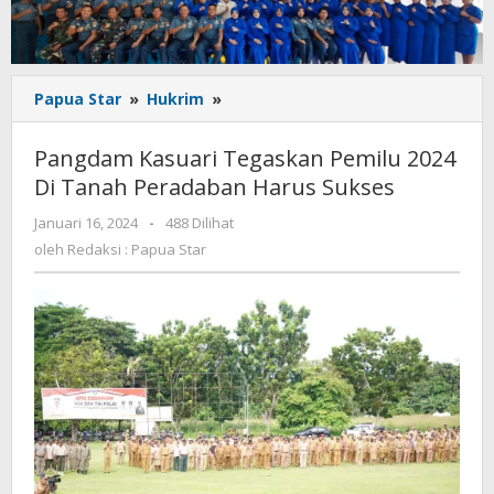
Pangdam
Papua Star
»
Hukrim
»
Kasuari
Tegaskan
Pangdam Kasuari Tegaskan Pemilu 2024
Pemilu
Di Tanah Peradaban Harus Sukses
2024
Di
oleh
Januari 16, 2024
-
488 Dilihat
Tanah
Redaksi
oleh
Redaksi : Papua Star
Peradaban
:
Harus
Papua
Star
Sukses