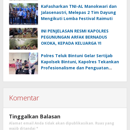
KaFasharkan TNI-AL Manokwari dan
Jalasenastri, Melepas 2 Tim Dayung
Mengikuti Lomba Festival Raimuti
INI PENJELASAN RESMI KAPOLRES
PEGUNUNGAN ARFAK BERNADUS
OKOKA, KEPADA KELUARGA YI
Polres Teluk Bintuni Gelar Sertijab
Kapolsek Bintuni, Kapolres Tekankan
Profesionalisme dan Penguatan
Sinergita
Komentar
Tinggalkan Balasan
Alamat email Anda tidak akan dipublikasikan.
Ruas yang
wajib ditandai
*