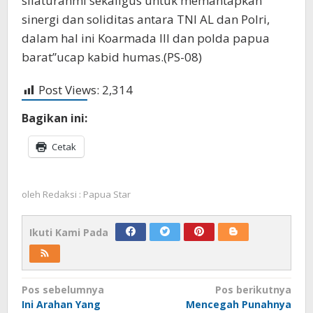
silaturahmi sekaligus untuk memantapkan
sinergi dan soliditas antara TNI AL dan Polri,
dalam hal ini Koarmada III dan polda papua
barat”ucap kabid humas.(PS-08)
Post Views:
2,314
Bagikan ini:
Cetak
oleh
Redaksi : Papua Star
Ikuti Kami Pada
Navigasi
Pos sebelumnya
Pos berikutnya
Ini Arahan Yang
Mencegah Punahnya
pos