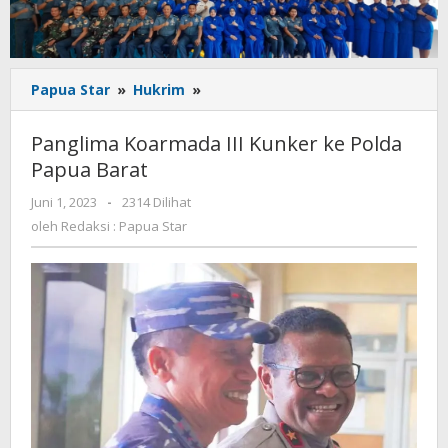
Panglima
Papua Star
»
Hukrim
»
Koarmada
III
Panglima Koarmada III Kunker ke Polda
Kunker
Papua Barat
ke
Polda
oleh
Juni 1, 2023
-
2314 Dilihat
Papua
Redaksi
oleh
Redaksi : Papua Star
Barat
:
Papua
Star