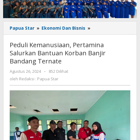
Peduli
Papua Star
»
Ekonomi Dan Bisnis
»
Kemanusiaan,
Pertamina
Peduli Kemanusiaan, Pertamina
Salurkan
Salurkan Bantuan Korban Banjir
Bantuan
Bandang Ternate
Korban
Banjir
oleh
Agustus 26, 2024
-
852 Dilihat
Bandang
Redaksi
oleh
Redaksi : Papua Star
Ternate
:
Papua
Star