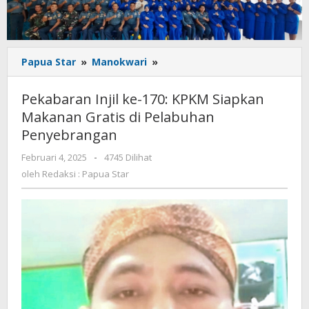
Pekabaran
Papua Star
»
Manokwari
»
Injil
ke-
Pekabaran Injil ke-170: KPKM Siapkan
170:
Makanan Gratis di Pelabuhan
KPKM
Penyebrangan
Siapkan
Makanan
oleh
Februari 4, 2025
-
4745 Dilihat
Gratis
Redaksi
oleh
Redaksi : Papua Star
di
:
Pelabuhan
Papua
Penyebrangan
Star