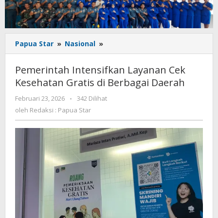
Pemerintah
Papua Star
»
Nasional
»
Intensifkan
Layanan
Pemerintah Intensifkan Layanan Cek
Cek
Kesehatan Gratis di Berbagai Daerah
Kesehatan
Gratis
oleh
Februari 23, 2026
-
342 Dilihat
di
Redaksi
oleh
Redaksi : Papua Star
Berbagai
:
Daerah
Papua
Star