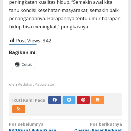
peningkatan kualitas hidup. “Semakin awal kita
tahu kondisi kesehatan masyarakat, semakin baik
penanganannya. Harapannya tentu umur harapan
hidup bisa meningkat,” pungkasnya.
Post Views:
342
Bagikan ini:
Cetak
oleh
Redaksi : Papua Star
Ikuti Kami Pada
Navigasi
Pos sebelumnya
Pos berikutnya
PWI Pusat Buka Puasa
Operasi Pasar Perkuat