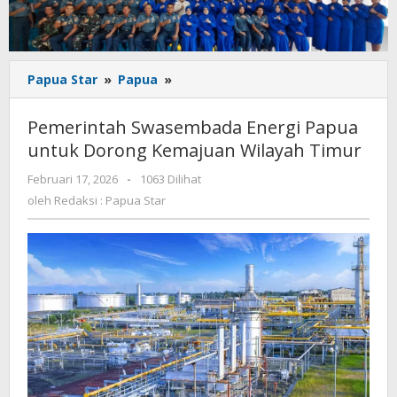
Pemerintah
Papua Star
»
Papua
»
Swasembada
Energi
Pemerintah Swasembada Energi Papua
Papua
untuk Dorong Kemajuan Wilayah Timur
untuk
Dorong
oleh
Februari 17, 2026
-
1063 Dilihat
Kemajuan
Redaksi
oleh
Redaksi : Papua Star
Wilayah
:
Timur
Papua
Star