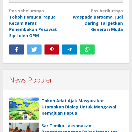
Navigasi
Pos sebelumnya
Pos berikutnya
Tokoh Pemuda Papua
Waspada Bersama, Judi
pos
Kecam Keras
Daring Targetkan
Penembakan Pesawat
Generasi Muda
Sipil oleh OPM
News Populer
Tokoh Adat Ajak Masyarakat
Utamakan Dialog Untuk Mengawal
Kemajuan Papua
Sar Timika Laksanakan
Penandatanganan Pakta Integritas