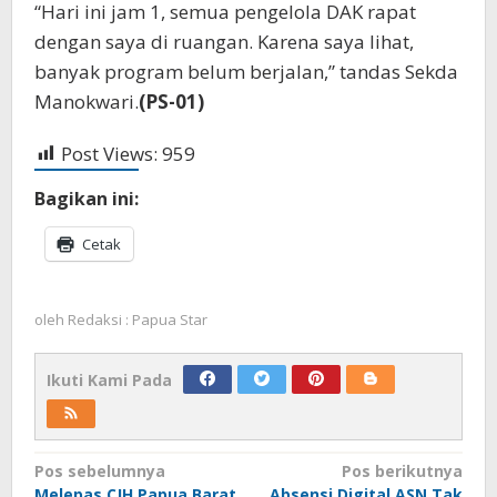
“Hari ini jam 1, semua pengelola DAK rapat
dengan saya di ruangan. Karena saya lihat,
banyak program belum berjalan,” tandas Sekda
Manokwari.
(
PS-01)
Post Views:
959
Bagikan ini:
Cetak
oleh
Redaksi : Papua Star
Ikuti Kami Pada
Navigasi
Pos sebelumnya
Pos berikutnya
Melepas CJH Papua Barat
Absensi Digital ASN Tak