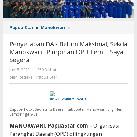
Penyerapan
Papua Star
»
Manokwari
»
DAK
Belum
Penyerapan DAK Belum Maksimal, Sekda
Maksimal,
Manokwari : Pimpinan OPD Temui Saya
Sekda
Segera
Manokwari
:
oleh
Juni 5, 2023
-
959 Dilihat
Pimpinan
Redaksi
oleh
Redaksi : Papua Star
OPD
:
Temui
Papua
Saya
Star
Segera
Caption Foto : Sekretaris Daerah Kabupaten Manokwari, drg. Henri
Sembiring/PS-01
MANOKWARI,
PapuaStar.com
– Organisasi
Perangkat Daerah (OPD) dilingkungan