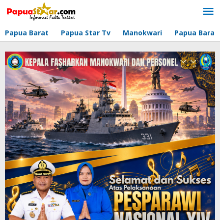
Lewati
ke
konten
Papua Barat
Papua Star Tv
Manokwari
Papua Barat