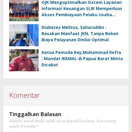
OJK Mengoptimalkan Sistem Layanan
Informasi Keuangan SLIK Memperluas
Akses Pembiayaan Pelaku Usaha
Mikro
Diabetes Melitus, Saharuddin :
Rasakan Manfaat JKN, Tanpa Beban
Biaya Pelayanan Dinilai Optimal
Ketua Pemuda Key,Muhammad Refra
: Mandat IKEMAL di Papua Barat Minta
Dicabut
Komentar
Tinggalkan Balasan
Alamat email Anda tidak akan dipublikasikan.
Ruas yang
wajib ditandai
*