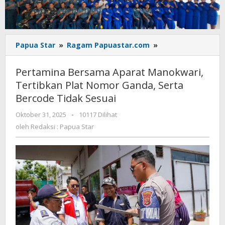
Pertamina
Papua Star
»
Ragam Papuastar.com
»
Bersama
Aparat
Pertamina Bersama Aparat Manokwari,
Manokwari,
Tertibkan Plat Nomor Ganda, Serta
Tertibkan
Bercode Tidak Sesuai
Plat
Nomor
oleh
Oktober 31, 2025
-
10117 Dilihat
Ganda,
Redaksi
oleh
Redaksi : Papua Star
Serta
:
Bercode
Papua
Tidak
Star
Sesuai