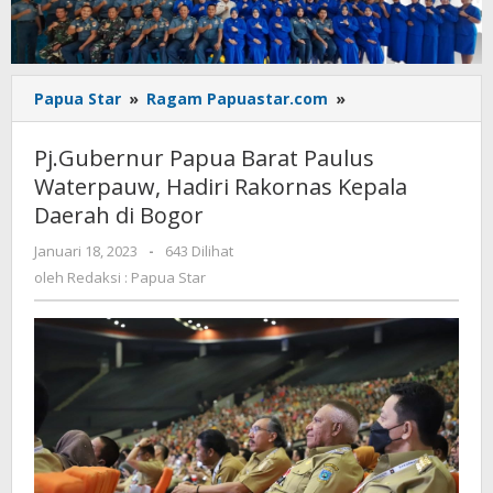
Pj.Gubernur
Papua Star
»
Ragam Papuastar.com
»
Papua
Barat
Pj.Gubernur Papua Barat Paulus
Paulus
Waterpauw, Hadiri Rakornas Kepala
Waterpauw,
Daerah di Bogor
Hadiri
Rakornas
oleh
Januari 18, 2023
-
643 Dilihat
Kepala
Redaksi
oleh
Redaksi : Papua Star
Daerah
:
di
Papua
Bogor
Star