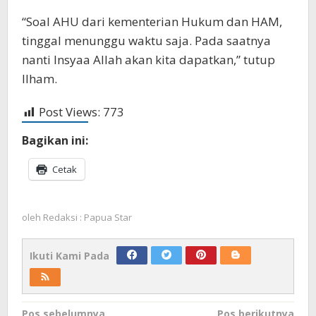
“Soal AHU dari kementerian Hukum dan HAM,
tinggal menunggu waktu saja. Pada saatnya
nanti Insyaa Allah akan kita dapatkan,” tutup
Ilham.
Post Views:
773
Bagikan ini:
Cetak
oleh
Redaksi : Papua Star
Ikuti Kami Pada
Navigasi
Pos sebelumnya
Pos berikutnya