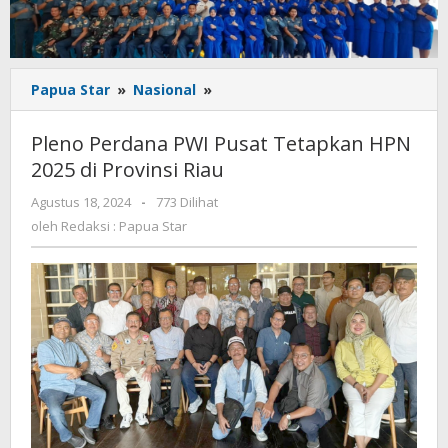
Pleno
Papua Star
»
Nasional
»
Perdana
PWI
Pleno Perdana PWI Pusat Tetapkan HPN
Pusat
2025 di Provinsi Riau
Tetapkan
HPN
oleh
Agustus 18, 2024
-
773 Dilihat
2025
Redaksi
oleh
Redaksi : Papua Star
di
:
Provinsi
Papua
Star
Riau