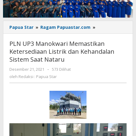
PLN
Papua Star
»
Ragam Papuastar.com
»
UP3
Manokwari
PLN UP3 Manokwari Memastikan
Memastikan
Ketersediaan Listrik dan Kehandalan
Ketersediaan
Sistem Saat Nataru
Listrik
dan
oleh
Desember 21, 2021
-
573 Dilihat
Kehandalan
Redaksi
oleh
Redaksi : Papua Star
Sistem
:
Saat
Papua
Nataru
Star